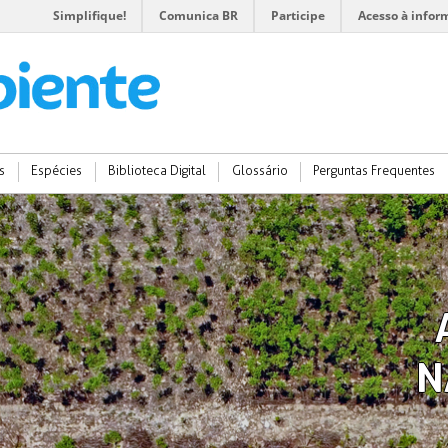
Simplifique!
Comunica BR
Participe
Acesso à infor
s
Espécies
Biblioteca Digital
Glossário
Perguntas Frequentes
N