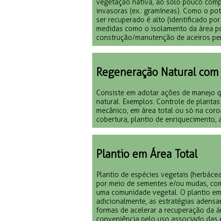
vegetação nativa, ao solo pouco comp
invasoras (ex.: gramíneas). Como o pot
ser recuperado é alto (identificado p
medidas como o isolamento da área po
construção/manutenção de aceiros per
Regeneração Natural com
Consiste em adotar ações de manejo 
natural. Exemplos: Controle de planta
mecânico, em área total ou só na coro
cobertura, plantio de enriquecimento,
Plantio em Área Total
Plantio de espécies vegetais (herbácea
por meio de sementes e/ou mudas, com
uma comunidade vegetal. O plantio em
adicionalmente, as estratégias adens
formas de acelerar a recuperação da á
conveniência pelo uso associado das e