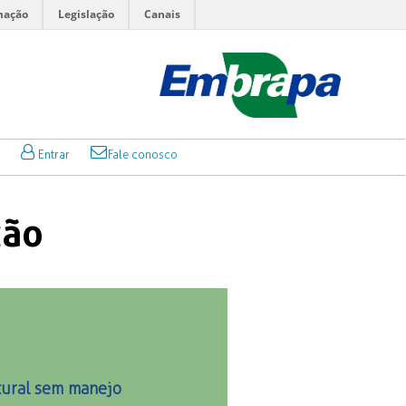
mação
Legislação
Canais
Entrar
Fale conosco
ção
tural sem manejo