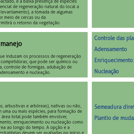
actado, e à baixa presença de espécies
encial de regeneração natural do local a
or levantamento), a tomada de algumas
r meio de cercas ou da
mitirá o retorno da vegetação.
Controle das pl
 manejo
Adensamento
que induzam os processos de regeneração
Enriquecimento
s competidoras, que pode ser químico ou
a, controle de formigas, adubação de
Nucleação
 adensamento e nucleação.
s, arbustivas e arbóreas), nativas ou não,
Semeadura dire
 uma ou mais espécies, para formação de
 área total pode também envolver,
Plantio de muda
amento, enriquecimento ou nucleação como
rea ao longo do tempo. A opção e a
stratégias devem ser avaliadas no início e