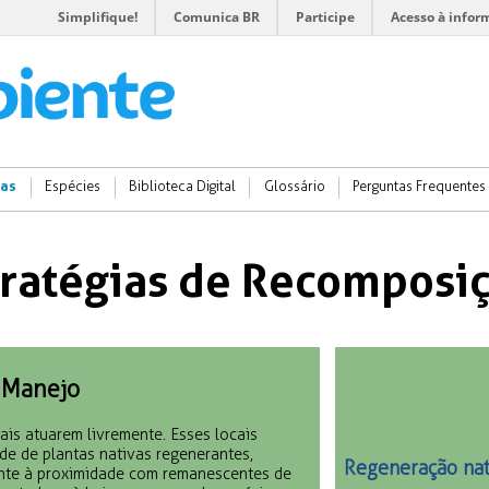
Simplifique!
Comunica BR
Participe
Acesso à infor
ias
Espécies
Biblioteca Digital
Glossário
Perguntas Frequentes
tratégias de Recomposi
 Manejo
ais atuarem livremente. Esses locais
de de plantas nativas regenerantes,
Regeneração na
ente à proximidade com remanescentes de