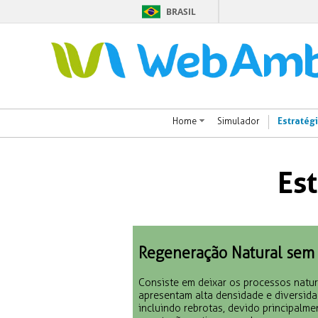
BRASIL
Estratég
Home
Simulador
Es
Regeneração Natural sem
Consiste em deixar os processos natur
apresentam alta densidade e diversida
incluindo rebrotas, devido principalm