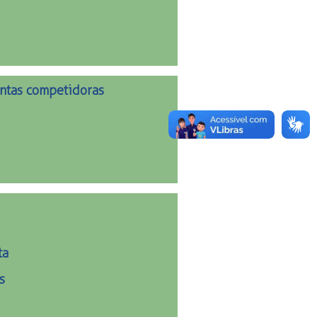
antas competidoras
ta
s